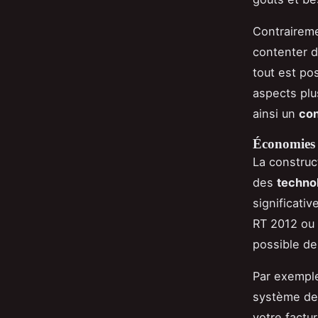
Contrairemen
contenter 
tout est po
aspects plu
ainsi un
con
Économies 
La construc
des
techno
significati
RT 2012 ou 
possible de
Par exemple
système de 
votre factu