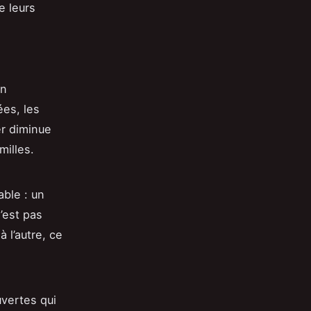
e leurs
on
ées, les
er diminue
milles.
able : un
n’est pas
 l’autre, ce
uvertes qui