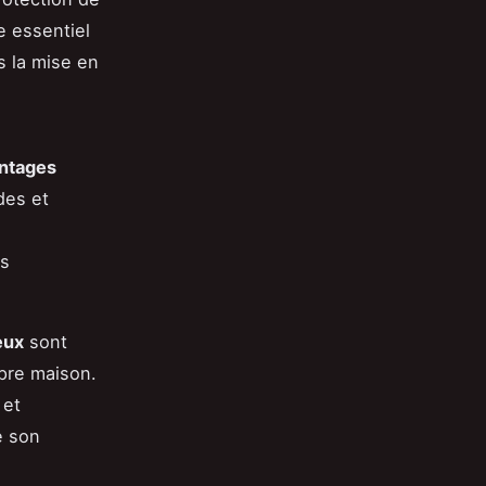
e essentiel
s la mise en
ntages
des et
es
eux
sont
opre maison.
 et
e son