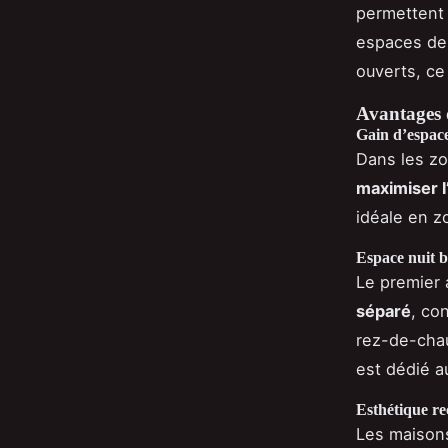
permettent 
espaces de 
ouverts, ce 
Avantages 
Gain d’espace
Dans les zo
maximiser l
idéale en z
Espace nuit b
Le premier 
séparé
, co
rez-de-chau
est dédié au
Esthétique r
Les maisons