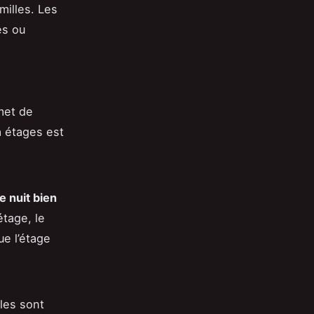
milles. Les
és ou
met de
à étages est
 nuit bien
étage, le
e l’étage
lles sont