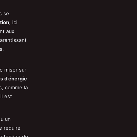
s se
tion
, ici
nt aux
garantissant
s.
de miser sur
s d’énergie
es, comme la
l est
u un
e réduire
rotection de