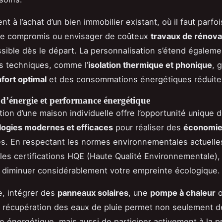
t à l’achat d’un bien immobilier existant, où il faut parfoi
de compromis ou envisager de coûteux
travaux de rénova
ssible dès le départ. La personnalisation s’étend égaleme
s techniques, comme l’
isolation thermique et phonique
, 
fort optimal
et des consommations énergétiques réduite
d’énergie et performance énergétique
tion d’une maison individuelle offre l’opportunité unique 
logies modernes et efficaces
pour réaliser des
économie
ves. En respectant les normes environnementales actuell
les certifications HQE (Haute Qualité Environnementale), i
 diminuer considérablement votre empreinte écologique.
, intégrer des
panneaux solaires
, une
pompe à chaleur
o
récupération des eaux de pluie permet non seulement d
re énergétique, mais aussi de participer activement à la p