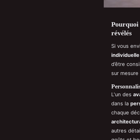
Pourquoi 
révélés
Si vous env
individuelle
d’être cons
sur mesure 
Personnali
L'un des
av
dans la
per
chaque déci
architectur
autres déta
goûts et be