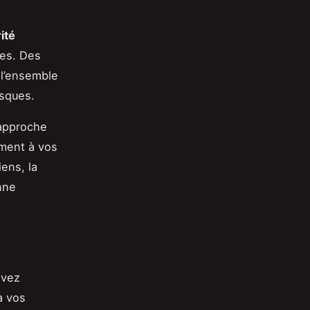
ité
ées. Des
 l’ensemble
isques.
rapproche
ément à vos
ens, la
nne
s
evez
à vos