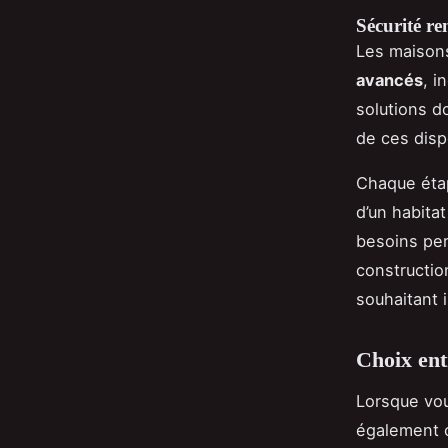
Sécurité re
Les maison
avancés
, i
solutions d
de ces dispo
Chaque étap
d’un habita
besoins per
constructio
souhaitant i
Choix ent
Lorsque vou
également c