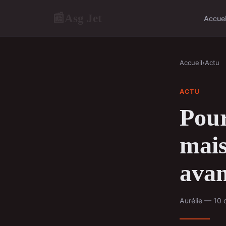
Asg Jet
📰
Accuei
Accueil
›
Actu
ACTU
Pour
mais
avan
Aurélie — 10