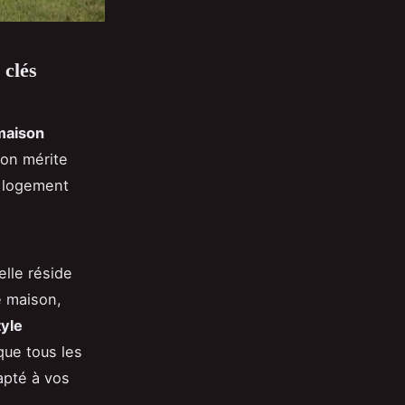
 clés
maison
ion mérite
n logement
elle réside
e maison,
tyle
 que tous les
apté à vos