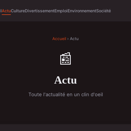
l
Actu
Culture
Divertissement
Emploi
Environnement
Société
Accueil
› Actu
📰
Actu
Toute l'actualité en un clin d'oeil