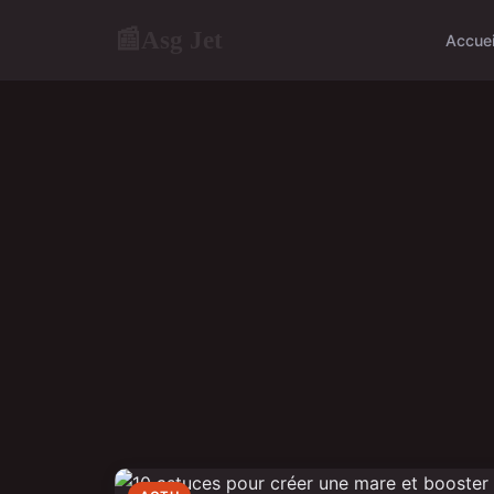
Asg Jet
📰
Accuei