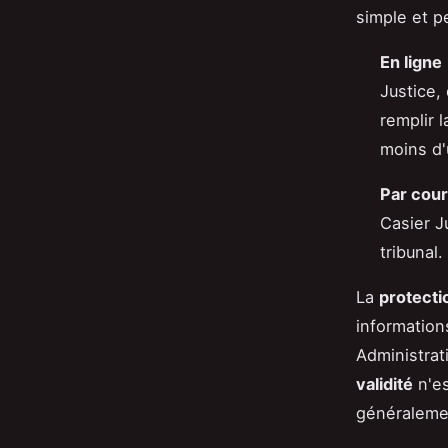
simple et p
En ligne
Justice,
remplir 
moins d'
Par cour
Casier J
tribunal.
La
protecti
informations
Administrat
validité
n'es
généralemen