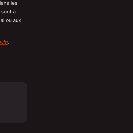
dans les
 sont à
nal ou aux
.fr/
.