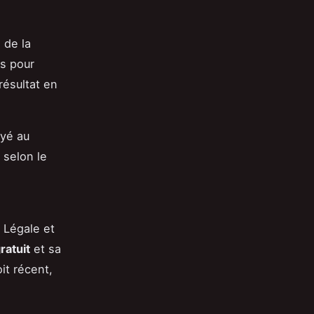
 de la
ns pour
résultat en
oyé au
 selon le
n Légale et
ratuit
et sa
it récent,