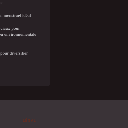
ue
in menstruel idéal
ociaux pour
ou environnementale
pour diversifier
LÉGAL