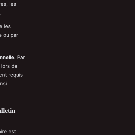
res, les
.
e les
e ou par
nnelle
. Par
 lors de
ent requis
nsi
lletin
aire est