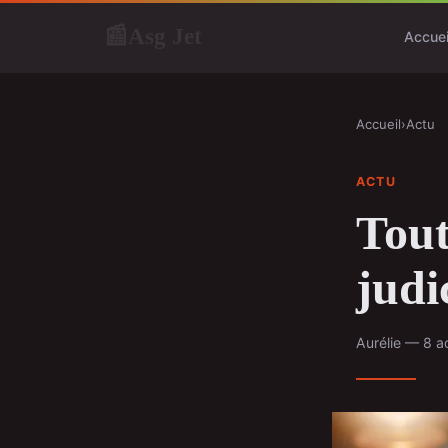
Asg Jet
📰
Accuei
Accueil
›
Actu
ACTU
Tout
judi
Aurélie — 8 a