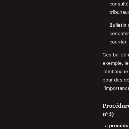
consulté
tribunau
Bulletin
condamna
courrier.
Ces bulleti
exemple, le
l'embauche 
pour des dé
l'importance
Procédure
n°3)
La
procédur