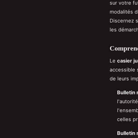
sur votre fu
modalités d'
Discernez s
les démarch
Comprendr
Le
casier j
accessible 
de leurs imp
Bulletin 
l'autorit
l'ensemb
celles p
Bulletin