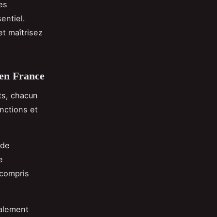
les
entiel.
et maîtrisez
 en France
ts, chacun
nctions et
 de
e
 compris
palement